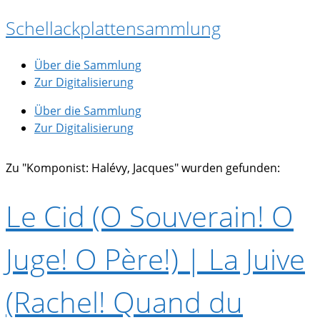
Zum
Schellackplattensammlung
Inhalt
springen
Über die Sammlung
Zur Digitalisierung
Über die Sammlung
Zur Digitalisierung
Zu "Komponist: Halévy, Jacques" wurden gefunden:
Le Cid (O Souverain! O
Juge! O Père!) | La Juive
(Rachel! Quand du