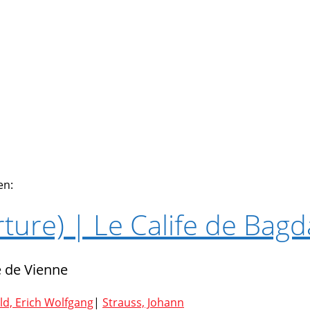
en:
ture) | Le Calife de Bag
 de Vienne
d, Erich Wolfgang
|
Strauss, Johann