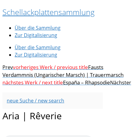
Zum
Schellackplattensammlung
Inhalt
springen
Über die Sammlung
Zur Digitalisierung
Über die Sammlung
Zur Digitalisierung
vorheriges Werk / previous title
Fausts
Prev
Verdammnis (Ungarischer Marsch) | Trauermarsch
nächstes Werk / next title
España – Rhapsodie
Nächster
neue Suche / new search
Aria | Rêverie