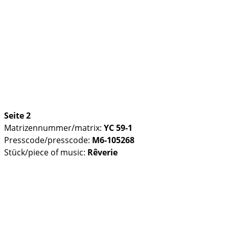
Seite 2
Matrizennummer/matrix:
YC 59-1
Presscode/presscode:
M6-105268
Stück/piece of music:
Rêverie