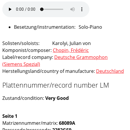
Solo-Piano
Solisten/soloists:
Karolyi, Julian von
Komponist/composer:
Chopin, Frédéric
Label/record company:
Deutsche Grammophon
(Siemens Spezial)
Herstellungsland/country of manufacture:
Deutschland
Plattennummer/record number LM
Zustand/condition:
Very Good
Seite 1
Matrizennummer/matrix:
68089A
Presscode/presscode:
2282GS9