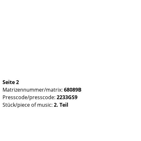
Seite 2
Matrizennummer/matrix:
68089B
Presscode/presscode:
2233GS9
Stück/piece of music:
2. Teil