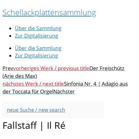
Zum
Schellackplattensammlung
Inhalt
springen
Über die Sammlung
Zur Digitalisierung
Über die Sammlung
Zur Digitalisierung
vorheriges Werk / previous title
Der Freischütz
Prev
(Arie des Max)
nächstes Werk / next title
Sinfonia Nr. 4 | Adagio aus
der Toccata für Orgel
Nächster
neue Suche / new search
Fallstaff | Il Ré