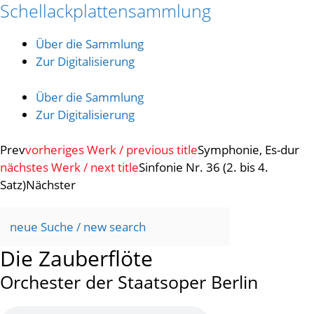
Schellackplattensammlung
Zum
Inhalt
springen
Über die Sammlung
Zur Digitalisierung
Über die Sammlung
Zur Digitalisierung
Prev
vorheriges Werk / previous title
Symphonie, Es-dur
nächstes Werk / next title
Sinfonie Nr. 36 (2. bis 4.
Satz)
Nächster
neue Suche / new search
Die Zauberflöte
Orchester der Staatsoper Berlin