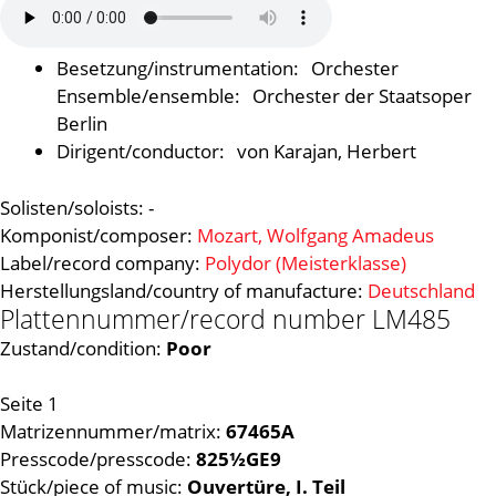
Orchester
Orchester der Staatsoper
Berlin
von Karajan, Herbert
Solisten/soloists:
-
Komponist/composer:
Mozart, Wolfgang Amadeus
Label/record company:
Polydor (Meisterklasse)
Herstellungsland/country of manufacture:
Deutschland
Plattennummer/record number LM485
Zustand/condition:
Poor
Seite 1
Matrizennummer/matrix:
67465A
Presscode/presscode:
825½GE9
Stück/piece of music:
Ouvertüre, I. Teil