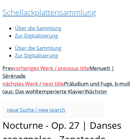
Zum
Schellackplattensammlung
Inhalt
springen
Über die Sammlung
Zur Digitalisierung
Über die Sammlung
Zur Digitalisierung
vorheriges Werk / previous title
Menuett |
Prev
Sérénade
nächstes Werk / next title
Präludium und Fuge, b-moll
(aus: Das wohltemperierte Klavier)
Nächster
neue Suche / new search
Nocturne - Op. 27 | Danses