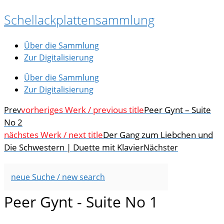
Zum
Schellackplattensammlung
Inhalt
springen
Über die Sammlung
Zur Digitalisierung
Über die Sammlung
Zur Digitalisierung
vorheriges Werk / previous title
Peer Gynt – Suite
Prev
No 2
nächstes Werk / next title
Der Gang zum Liebchen und
Die Schwestern | Duette mit Klavier
Nächster
neue Suche / new search
Peer Gynt - Suite No 1