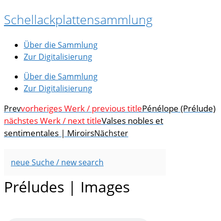
Zum
Schellackplattensammlung
Inhalt
springen
Über die Sammlung
Zur Digitalisierung
Über die Sammlung
Zur Digitalisierung
vorheriges Werk / previous title
Pénélope (Prélude)
Prev
nächstes Werk / next title
Valses nobles et
sentimentales | Miroirs
Nächster
neue Suche / new search
Préludes | Images