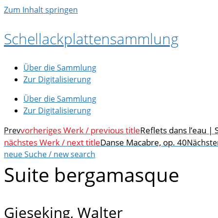
Zum Inhalt springen
Schellackplattensammlung
Über die Sammlung
Zur Digitalisierung
Über die Sammlung
Zur Digitalisierung
vorheriges Werk / previous title
Reflets dans l’eau |
Prev
nächstes Werk / next title
Danse Macabre, op. 40
Nächste
neue Suche / new search
Suite bergamasque
Gieseking, Walter