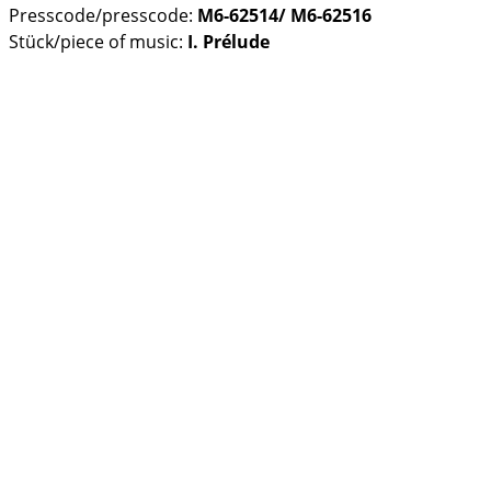
Presscode/presscode:
M6-62514/ M6-62516
Stück/piece of music:
I. Prélude