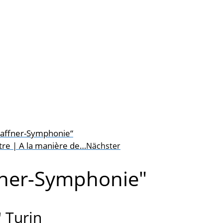
affner-Symphonie“
tre | A la manière de…
Nächster
fner-Symphonie"
 Turin