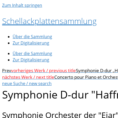
Zum Inhalt springen
Schellackplattensammlung
Über die Sammlung
Zur Digitalisierung
Über die Sammlung
Zur Digitalisierung
vorheriges Werk / previous title
Symphonie D-dur „H
Prev
nächstes Werk / next title
Concerto pour Piano et Orches
neue Suche / new search
Symphonie D-dur "Haf
Symphonie Orchester der "Eiar"