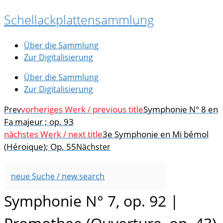
Zum
Schellackplattensammlung
Inhalt
springen
Über die Sammlung
Zur Digitalisierung
Über die Sammlung
Zur Digitalisierung
vorheriges Werk / previous title
Symphonie N° 8 en
Prev
Fa majeur ; op. 93
nächstes Werk / next title
3e Symphonie en Mi bémol
(Héroique); Op. 55
Nächster
neue Suche / new search
Symphonie N° 7, op. 92 |