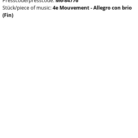
Presscode/presscode:
M6-84776
Stück/piece of music:
4e Mouvement - Allegro con brio
(Fin)