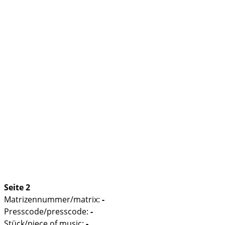
Seite 2
Matrizennummer/matrix:
-
Presscode/presscode:
-
Stück/piece of music:
-