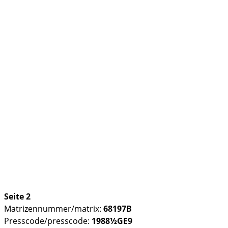
Seite 2
Matrizennummer/matrix:
68197B
Presscode/presscode:
1988½GE9