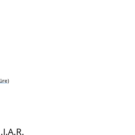
üre)
I.A.R.