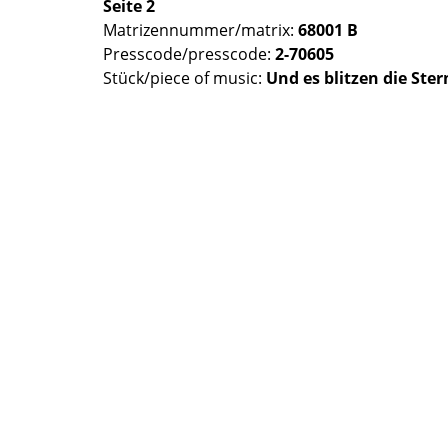
Seite 2
Matrizennummer/matrix:
68001 B
Presscode/presscode:
2-70605
Stück/piece of music:
Und es blitzen die Ster