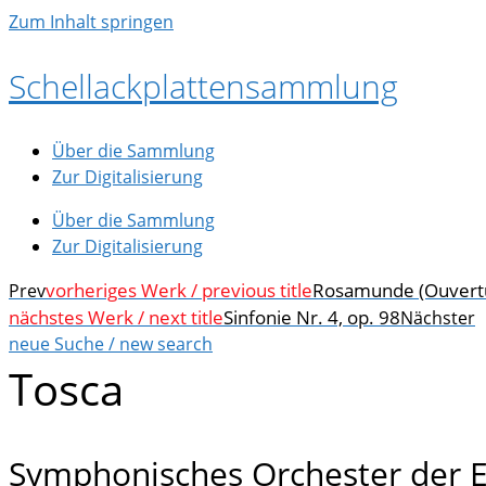
Zum Inhalt springen
Schellackplattensammlung
Über die Sammlung
Zur Digitalisierung
Über die Sammlung
Zur Digitalisierung
vorheriges Werk / previous title
Rosamunde (Ouvert
Prev
nächstes Werk / next title
Sinfonie Nr. 4, op. 98
Nächster
neue Suche / new search
Tosca
Symphonisches Orchester der E.