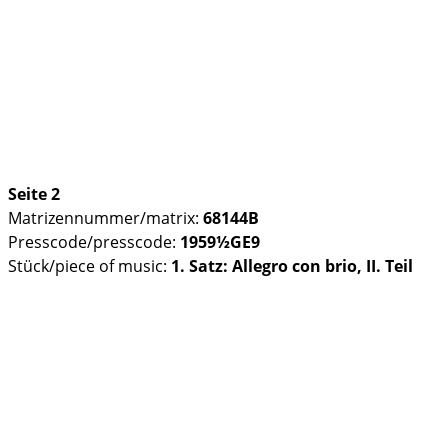
Seite 2
Matrizennummer/matrix:
68144B
Presscode/presscode:
1959½GE9
Stück/piece of music:
1. Satz: Allegro con brio, II. Teil