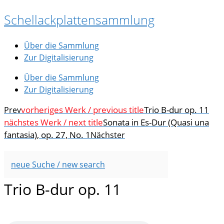
Zum
Schellackplattensammlung
Inhalt
springen
Über die Sammlung
Zur Digitalisierung
Über die Sammlung
Zur Digitalisierung
vorheriges Werk / previous title
Trio B-dur op. 11
Prev
nächstes Werk / next title
Sonata in Es-Dur (Quasi una
fantasia), op. 27, No. 1
Nächster
neue Suche / new search
Trio B-dur op. 11