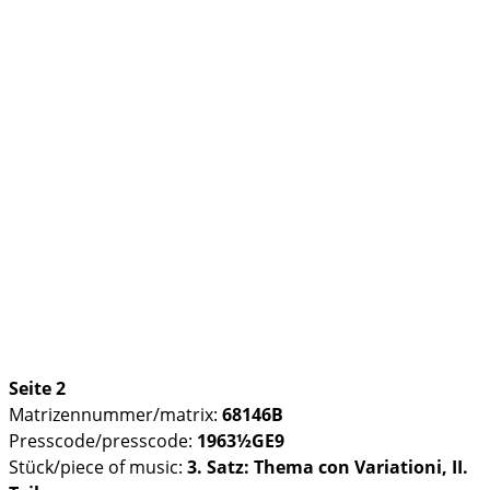
Seite 2
Matrizennummer/matrix:
68146B
Presscode/presscode:
1963½GE9
Stück/piece of music:
3. Satz: Thema con Variationi, II.