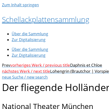
Zum Inhalt springen
Schellackplattensammlung
Über die Sammlung
Zur Digitalisierung
Über die Sammlung
Zur Digitalisierung
vorheriges Werk / previous title
Daphnis et Chloe
Prev
nächstes Werk / next title
Lohengrin (Brautchor | Vorspiel
neue Suche / new search
Der fliegende Holländer
National Theater München