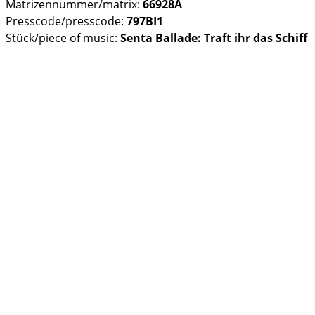
Matrizennummer/matrix:
66928A
Presscode/presscode:
797BI1
Stück/piece of music:
Senta Ballade: Traft ihr das Schiff