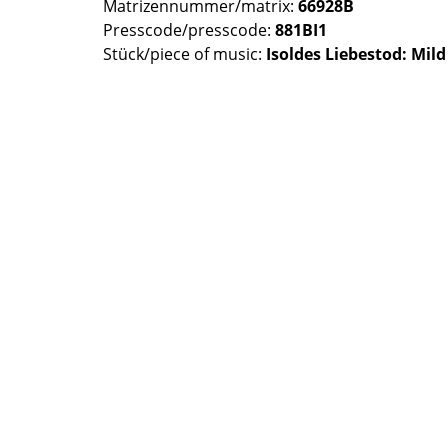
Matrizennummer/matrix:
66928B
Presscode/presscode:
881BI1
Stück/piece of music:
Isoldes Liebestod: Mild