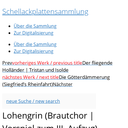
Zum
Schellackplattensammlung
Inhalt
springen
Über die Sammlung
Zur Digitalisierung
Über die Sammlung
Zur Digitalisierung
vorheriges Werk / previous title
Der fliegende
Prev
Holländer | Tristan und Isolde
nächstes Werk / next title
Die Götterdämmerung
(Siegfried’s Rheinfahrt)
Nächster
neue Suche / new search
Lohengrin (Brautchor |